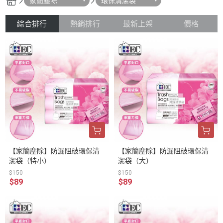
家簡塵除
環保清潔袋
綜合排行
熱銷排行
最新上架
價格
【家簡塵除】防漏阻破環保清
【家簡塵除】防漏阻破環保清
潔袋（特小）
潔袋（大）
$150
$150
$89
$89