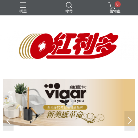
0
選單
搜尋
購物車
女鞋
手壓
拖把組
旗艦系列
男鞋