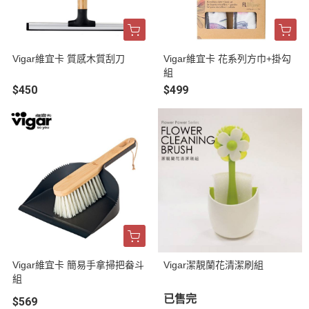
Vigar維宜卡 質感木質刮刀
Vigar維宜卡 花系列方巾+掛勾
組
$450
$499
Vigar維宜卡 簡易手拿掃把畚斗
Vigar潔靚蘭花清潔刷組
組
已售完
$569