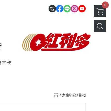
0
維宜卡
家簡塵除
拖把