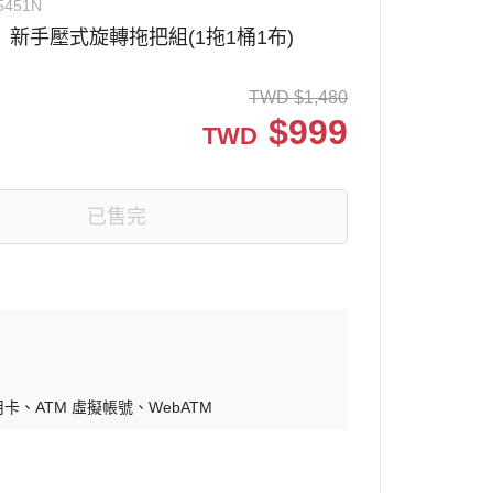
5451N
 新手壓式旋轉拖把組(1拖1桶1布)
TWD
$
1,480
$
999
TWD
已售完
用卡
ATM 虛擬帳號
WebATM