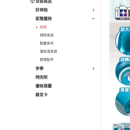
全部商品
好神拖
家簡塵除
拖把
掃除用具
黏塵系列
環保清潔袋
替換配件
李寧
烤肉架
優格蓓麗
維宜卡