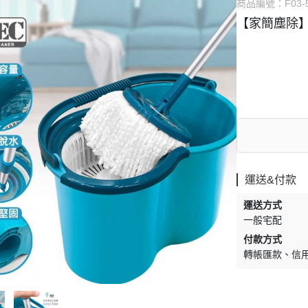
商品編號：
F03-
【家簡塵除】
運送&付款
運送方式
一般宅配
付款方式
轉帳匯款
信