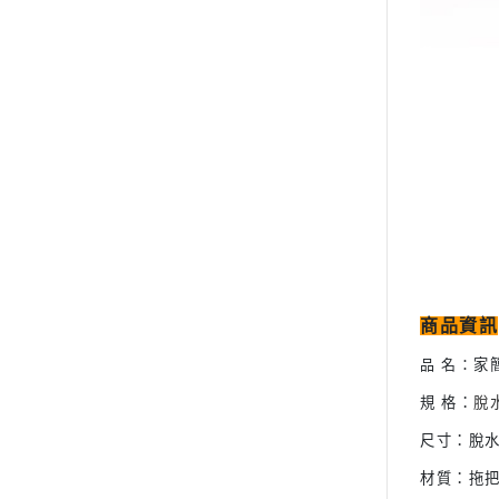
商品資訊
品 名：
家
規 格：
脫
尺寸：脫水桶
材質：拖把