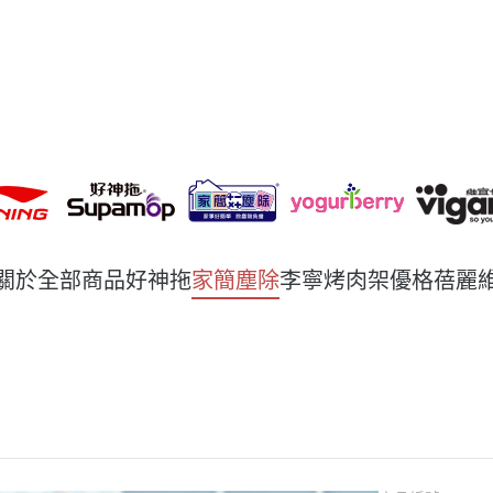
關於
全部商品
好神拖
家簡塵除
李寧
烤肉架
優格蓓麗